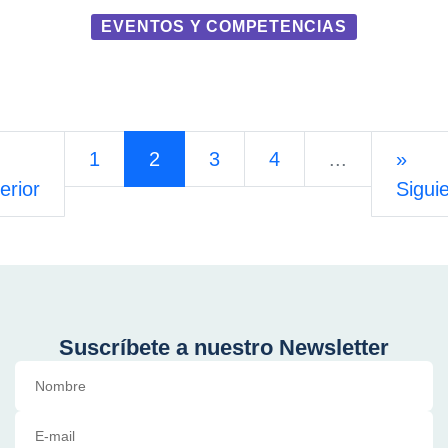
EVENTOS Y COMPETENCIAS
1
2
3
4
...
»
erior
Sigui
Suscríbete a nuestro Newsletter