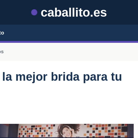
caballito.es
to
os
la mejor brida para tu