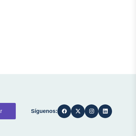
Síguenos:
r